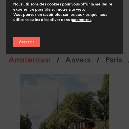
Nous utilisons des cookies pour vous offrir la meilleure
expérience possible sur notre site web.
Vous pouvez en savoir plus sur les cookies que nous
utilisons ou les désactiver dans
paramètres
.
expérimentez l’Europe
.
Acceptez
villes
quartiers
Amsterdam
Anvers
Paris