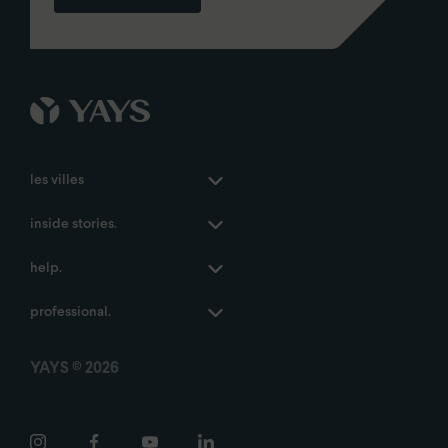
les villes
inside stories.
Anvers
help.
Amsterdam
insiders guides
professional.
La Haye
things to do
faqs
Paris
influencers’ pick
development
YAYS © 2026
Madrid
careers