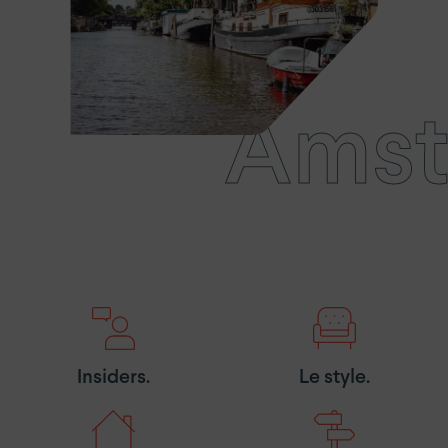
Amst
Insiders.
Le style.