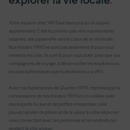
explorer la vie locale
.
YAYS
Amsterdam The Crane
YAYS
Amsterdam Oosterpark
Votre espace chez YAYS est bien plus qu’un (super)
appartement. C’est le premier pas vers vos aventures
Anvers.
urbaines, une passerelle vers le cœur de la vie locale.
YAYS
Opera Antwerpen
Nos Insiders YAYS ne sont pas seulement là pour vous
remettre les clés, ils sont là pour vous aider, ainsi que vos
La Haye.
compagnons de voyage, à déverrouiller les expériences
les plus authentiques que la destination a à offrir.
YAYS
The Hague Willemspark by Numa
Avec nos Expériences de Quartier YAYS, inspirées par la
Paris.
connaissance de nos Insiders YAYS et co-créées avec
Paris Eiffel
by YAYS
des experts locaux et de petites entreprises, vous
YAYS
Paris Issy
pouvez ajouter du plaisir et de la valeur à votre séjour en
vous connectant avec les personnes et les endroits qui
rendent la ville unique.