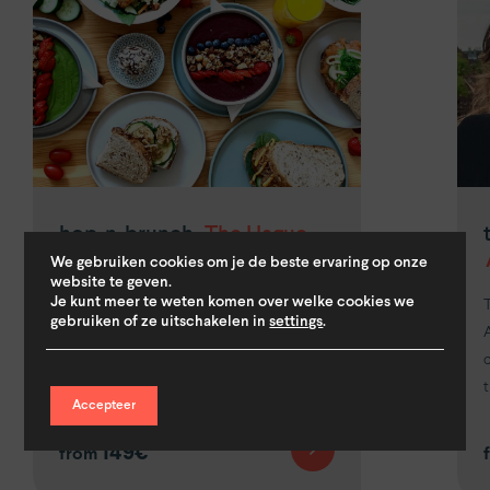
hop-n-brunch.
The Hague
We gebruiken cookies om je de beste ervaring op onze
Whether you’re an early bird or a night
website te geven.
Je kunt meer te weten komen over welke cookies we
owl, a wholesome morning meal will help
gebruiken of ze uitschakelen in
settings
.
you make the most of...
t
Accepteer
149€
from