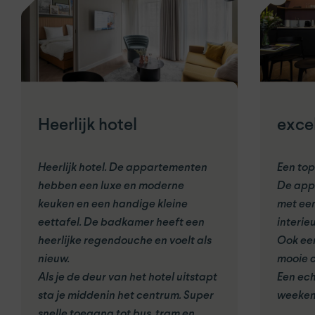
Heerlijk hotel
excel
Heerlijk hotel. De appartementen
Een top
hebben een luxe en moderne
De appa
keuken en een handige kleine
met een
eettafel. De badkamer heeft een
interieu
heerlijke regendouche en voelt als
Ook een
nieuw.
mooie 
Als je de deur van het hotel uitstapt
Een ec
sta je middenin het centrum. Super
weeken
snelle toegang tot bus, tram en