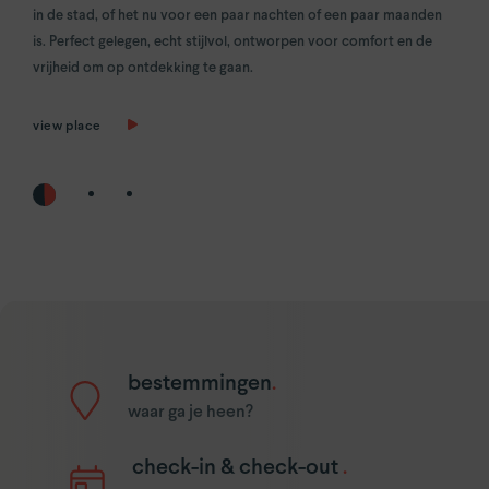
YAYS
Amsterdam Oosterpark
in de stad, of het nu voor een paar nachten of een paar maanden
leuke locaties in Amsterdam. Je kunt ons ook vinden in Parijs en
meest authentieke kijk op je bestemming met tips, aanbevelingen
is. Perfect gelegen, echt stijlvol, ontworpen voor comfort en de
Den Haag, Antwerpen en binnenkort andere steden.
en op maat gemaakte ervaringen van je YAYS Insiders.
YAYS
Numa Amsterdam Docklands
vrijheid om op ontdekking te gaan.
explore Amsterdam
view video
Antwerpen.
view place
YAYS
Antwerp Opera by Numa
Den Haag.
YAYS
The Hague Willemspark by Numa
Parijs.
YAYS
Paris Issy
bestemmingen
.
waar ga je heen?
check-in & check-out
.