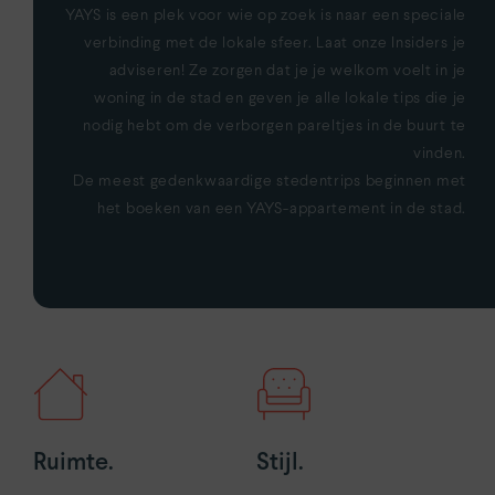
YAYS is een plek voor wie op zoek is naar een speciale
verbinding met de lokale sfeer. Laat onze Insiders je
adviseren! Ze zorgen dat je je welkom voelt in je
woning in de stad en geven je alle lokale tips die je
nodig hebt om de verborgen pareltjes in de buurt te
vinden.
De meest gedenkwaardige stedentrips beginnen met
het boeken van een YAYS-appartement in de stad.
Ruimte.
Stijl.